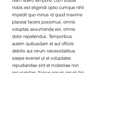
Nam libero tempore, cum soluta
nobis est eligendi optio cumque nihil
impedit quo minus id quod maxime
placeat facere possimus, omnis
voluptas assumenda est, omnis
dolor repellendus. Temporibus
autem quibusdam et aut officiis
debitis aut rerum necessitatibus
saepe eveniet ut et voluptates
repudiandae sint et molestiae non
recusandae. Itaque earum rerum hic
tenetur a sapiente delectus, ut aut
reiciendis voluptatibus maiores alias
consequatur aut perferendis
doloribus asperiores repellat
PRODUCT INFO
Lorem ipsum dolor sit amet,